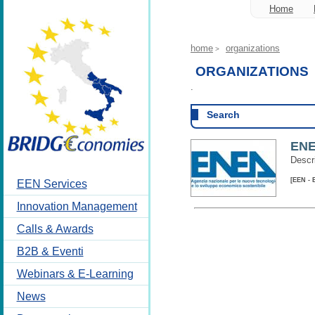
Home
home
organizations
>
ORGANIZATIONS
.
Search
EN
Descr
[EEN - 
EEN Services
Innovation Management
Calls & Awards
B2B & Eventi
Webinars & E-Learning
News