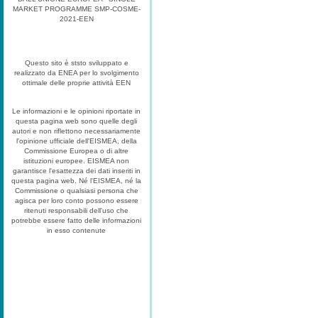
MARKET PROGRAMME SMP-COSME-
2021-EEN
Questo sito è ststo sviluppato e
realizzato da ENEA per lo svolgimento
ottimale delle proprie attività EEN
Le informazioni e le opinioni riportate in
questa pagina web sono quelle degli
autori e non riflettono necessariamente
l'opinione ufficiale dell'EISMEA, della
Commissione Europea o di altre
istituzioni europee. EISMEA non
garantisce l'esattezza dei dati inseriti in
questa pagina web. Né l'EISMEA, né la
Commissione o qualsiasi persona che
agisca per loro conto possono essere
ritenuti responsabili dell'uso che
potrebbe essere fatto delle informazioni
in esso contenute